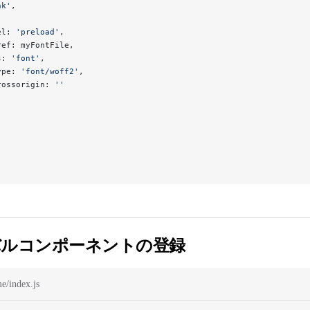
nk'
,
el: 
'preload'
,
ref: myFontFile,
s: 
'font'
,
ype: 
'font/woff2'
,
rossorigin: 
''
バルコンポーネントの登録
me/index.js