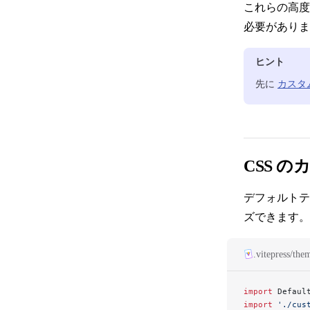
これらの高度
必要がありま
Markdown 拡張
ヒント
アセットの取り扱い
先に
カスタ
フロントマター
Markdown で Vue を使う
CSS 
デフォルトテ
多言語対応
ズできます。
.vitepress/the
カスタマイズ
import
 Defaul
import
 './cus