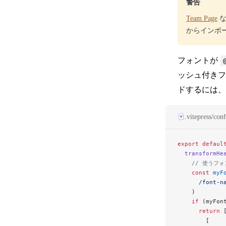
警告
Team Page
な
からインポ
フォントが
ッシュ付き
ドするには、
.vitepress/conf
export
 defaul
  transformHe
    // 使う
    const
 myF
      /
font-n
    )
    if
 (myFon
      return
 
        [