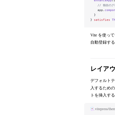
  enhanceApp
(
    // 独自
    app.
compo
  }
} 
satisfies
 T
Vite を使っ
自動登録する
レイア
デフォルト
入するための
トを挿入する
.vitepress/the