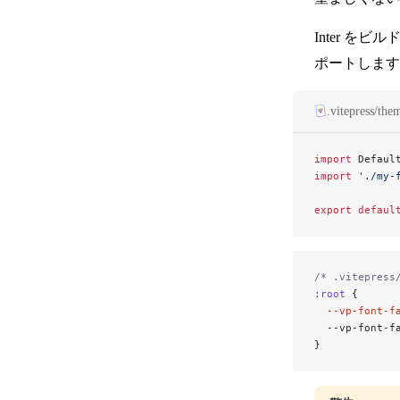
Inter を
サイトマップ生成
ポートします
.vitepress/the
import
 Defaul
設定 & API リファレンス
import
 './my-
export
 defaul
/* .vitepress
:root
 {
  --vp-font-f
  --vp-font-f
}