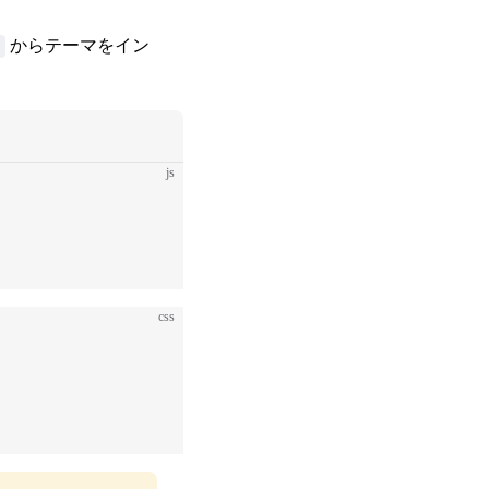
からテーマをイン
js
css