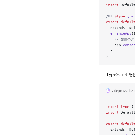
import
 Defaul
/** 
@type
 {im
export
 defaul
  extends: De
  enhanceApp
(
    // 独自
    app.
compo
  }
}
TypeScript
.vitepress/the
import
 type
 {
import
 Defaul
export
 defaul
  extends: De