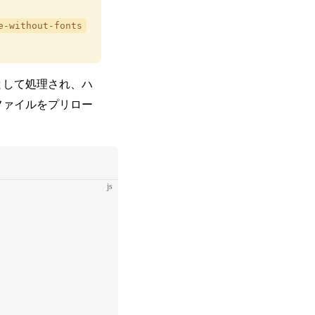
e-without-fonts
として処理され、ハ
ファイルをプリロー
js