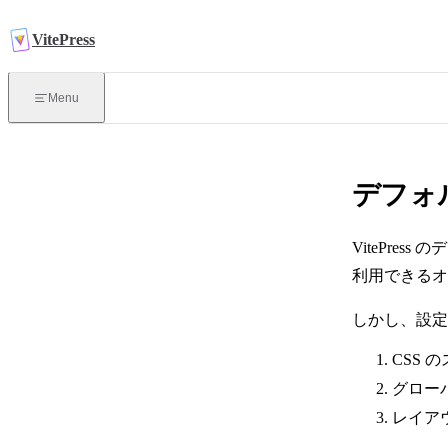
Skip to content
VitePress
導入
Menu
VitePress とは？
デフォ
はじめに
VitePr
ルーティング
利用できる
デプロイ
しかし、設定
CSS
グロー
レイア
執筆