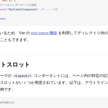
{ 
app
 }) {
のグローバルコンポーネントを登録
nent
(
'MyGlobalComponent'
 /* ... */
)
heme
ているため、Vite の
glob import 機能
を利用してディレクトリ内の
こともできます。
ウトスロット
テーマの
コンポーネントには、ページ内の特定の位
<Layout/>
スロットがいくつか用意されています。以下は、アウトライン
例です。
me/index.js