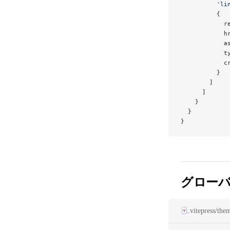
          'li
          {
            r
            h
            a
            t
            c
          }
        ]
      ]
    }
  }
}
グロー
.vitepress/the