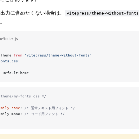
ビルド出力に含めたくない場合は、
vitepress/theme-without-fonts
。
me/index.js
tTheme 
from
 'vitepress/theme-without-fonts'
fonts.css'
t
 DefaultTheme
/theme/my-fonts.css */
amily-base
: 
/* 通常テキスト用フォント */
amily-mono: 
/* コード用フォント */