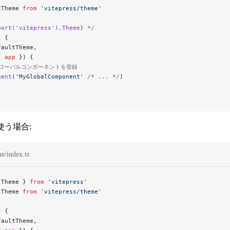
tTheme 
from
 'vitepress/theme'
port('vitepress').Theme}
 */
t
 {
faultTheme,
{ 
app
 }) {
のグローバルコンポーネントを登録
nent
(
'MyGlobalComponent'
 /* ... */
)
 を使う場合:
me/index.ts
 Theme } 
from
 'vitepress'
tTheme 
from
 'vitepress/theme'
t
 {
faultTheme,