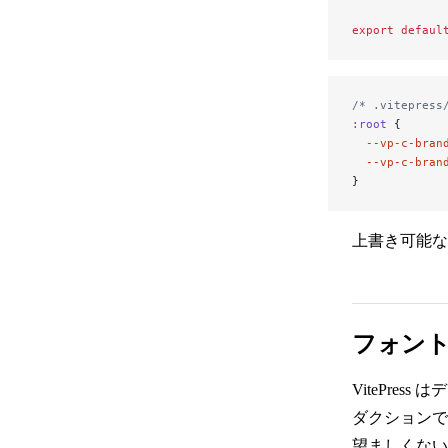
カスタムテーマを使う
export
 defaul
デフォルトテーマの拡張
/* .vitepress
:root
 {
ビルド時のデータ読み込み
  --vp-c-bran
  --vp-c-bran
}
SSR 互換性
上書き可能
CMS との接続
フォン
実験的機能
VitePres
ダクションで
MPA モード
望ましくない