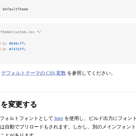
t
 DefaultTheme
/theme/custom.css */
d-1
: 
#646cff
;
d-2
: 
#747bff
;
な
デフォルトテーマの CSS 変数
を参照してください。
トを変更する
s はデフォルトフォントとして
Inter
を使用し、ビルド出力にフォン
は自動でプリロードもされます。しかし、別のメインフォント
ことがあります。