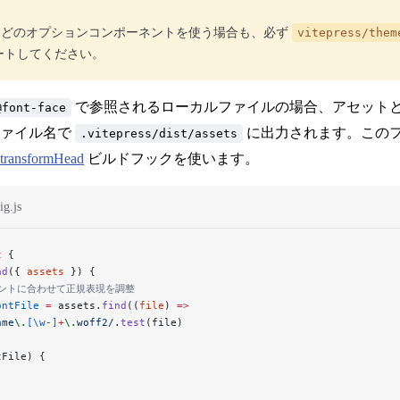
どのオプションコンポーネントを使う場合も、必ず
vitepress/them
ートしてください。
で参照されるローカルファイルの場合、アセット
@font-face
ファイル名で
に出力されます。この
.vitepress/dist/assets
transformHead
ビルドフックを使います。
ig.js
t
 {
ad
({ 
assets
 }) {
フォントに合わせて正規表現を調整
ontFile
 =
 assets.
find
((
file
) 
=>
ame
\.
[\w-]
+
\.
woff2
/
.
test
(file)
tFile) {
[