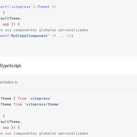
port('vitepress').Theme}
 */
t
 {
faultTheme,
{ 
app
 }) {
re sus componentes globales personalizados
nent
(
'MyGlobalComponent'
 /* ... */
)
 TypeScript:
me/index.ts
 Theme } 
from
 'vitepress'
tTheme 
from
 'vitepress/theme'
t
 {
faultTheme,
{ 
app
 }) {
re sus componentes globales personalizados