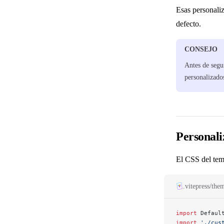
Esas personali
defecto.
Extensiones Markdown
CONSEJO
Manejo de assets
Antes de segu
personalizado
Frontmatter
Usando Vue en Markdown
Personali
Internacionalización
El CSS del tema
.vitepress/the
Pesonalización
import
 Defaul
import
 './cus