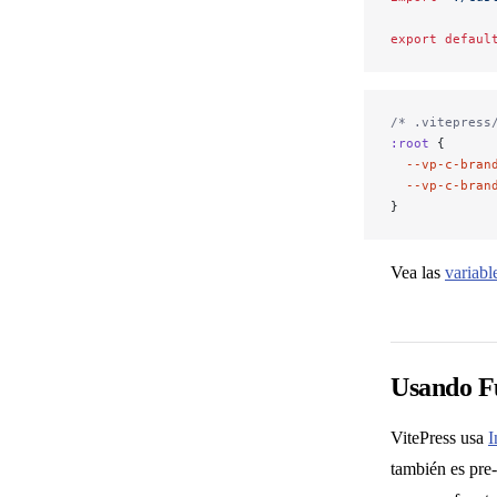
Usando un tema personalizado
export
 defaul
Extendiendo el tema por defecto
/* .vitepress
:root
 {
Carga de datos en tiempo de compilación
  --vp-c-bran
  --vp-c-bran
}
Compatibilidad SSR
Vea las
variabl
Conectando a un CMS
Usando Fu
Experimental
VitePress usa
I
también es pre
Modo MPA