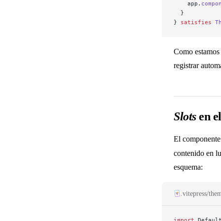
    app.
compo
  }
} 
satisfies
 T
Como estamos 
registrar auto
Slots
en e
El component
contenido en l
esquema:
.vitepress/the
import
 Defaul