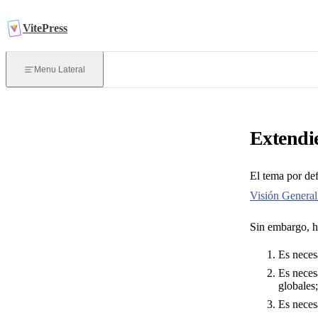
Saltar al contenido
VitePress
Introducción
Menu Lateral
¿Qué es VitePress？
Extendie
Iniciando
El tema por de
Enrutamiento
Visión General
Despliegue
Sin embargo, ha
Es necesa
Es neces
globales;
Escribiendo
Es neces