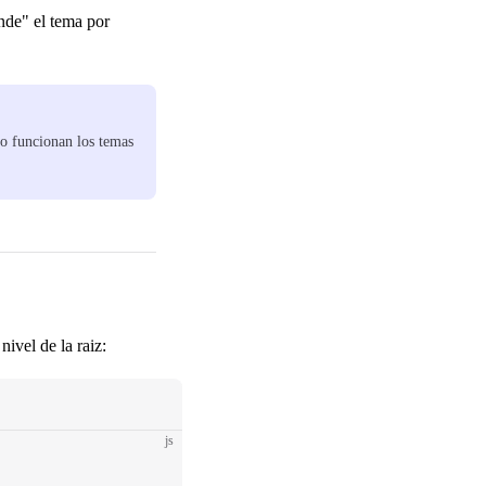
nde" el tema por
o funcionan los temas
ivel de la raiz:
js