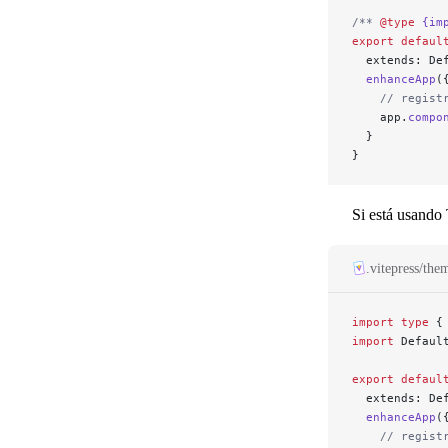
/** 
@type
 {im
export
 defaul
  extends: De
  enhanceApp
(
    // regist
    app.
compo
  }
}
Si está usando
.vitepress/the
import
 type
 {
import
 Defaul
export
 defaul
  extends: De
  enhanceApp
(
    // regist