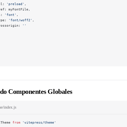
el: 
'preload'
,
ref: myFontFile,
s: 
'font'
,
ype: 
'font/woff2'
,
rossorigin: 
''
ndo Componentes Globales
me/index.js
tTheme 
from
 'vitepress/theme'