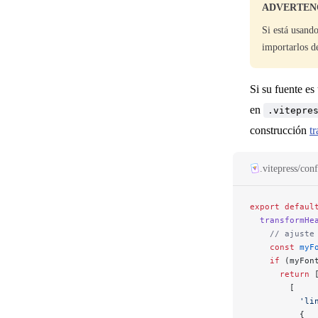
ADVERTEN
Si está usand
importarlos 
Si su fuente es
en
.vitepre
construcción
t
.vitepress/conf
export
 defaul
  transformHe
    // ajuste
    const
 myF
    if
 (myFon
      return
 
        [
          'li
          {