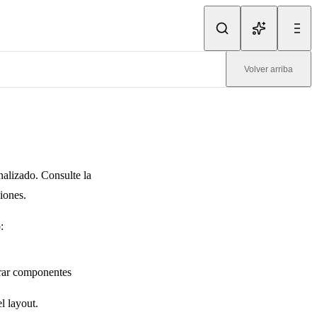
Volver arriba
alizado. Consulte la
iones.
:
strar componentes
l layout.