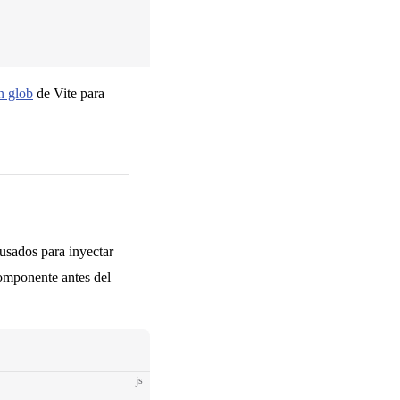
n glob
de Vite para
usados para inyectar
componente antes del
js