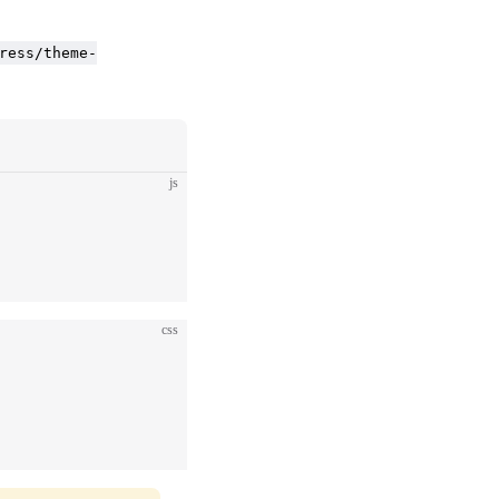
ress/theme-
js
css