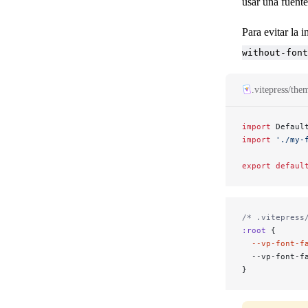
usar una fuente
Para evitar la 
Generación de Sitemap
without-font
.vitepress/the
Configuración y Referencia de la API
import
 Defaul
import
 './my-
export
 defaul
/* .vitepress
:root
 {
  --vp-font-f
  --vp-font-f
}