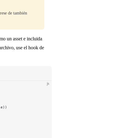
urese de también
omo un asset e incluida
archivo, use el hook de
js
le))