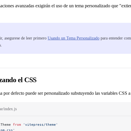
zaciones avanzadas exigirán el uso de un tema personalizado que "extie
ir, asegurese de leer primero
Usando un Tema Personalizado
para entender com
s.
zando el CSS
 por defecto puede ser personalizado substuyendo las variables CSS a n
me/index.js
tTheme 
from
 'vitepress/theme'
tom.css'