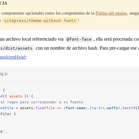
CIA
o componentes opcionales como los componentes de la
Página del equipo
, aseg
de
vitepress/theme-without-fonts
!
 un archivo local referenciado via
, ella será procesada c
@font-face
con un nombre de archivo hash. Para pre-cargar ese 
ss/dist/assets
ransformHead
:
ig.js
t
 {
ad
({ 
assets
 }) {
 el regex para corresponder a su fuente
ontFile
 =
 assets.
find
(
file
 =>
 /
font-name
\.
[\w-]
+
\.
woff2
/
.
test
(fi
tFile) {
[
nk'
,