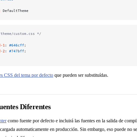
t
 DefaultTheme
/theme/custom.css */
d-1
: 
#646cff
;
d-2
: 
#747bff
;
es CSS del tema por defecto
que pueden ser substituídas.
entes Diferentes
nter
como fuente por defecto e incluirá las fuentes en la salida de compi
-cargada automaticamente en producción. Sin embargo, eso puede no ser