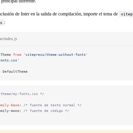
 principal diferente.
inclusión de Inter en la salida de compilación, importe el tema de
vitep
:
s
me/index.js
tTheme 
from
 'vitepress/theme-without-fonts'
fonts.css'
t
 DefaultTheme
/theme/my-fonts.css */
amily-base
: 
/* fuente de texto normal */
amily-mono: 
/* fuente de código */