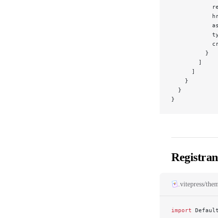
            r
            h
            a
            t
            c
          }
        ]
      ]
    }
  }
}
Registra
.vitepress/the
import
 Defaul