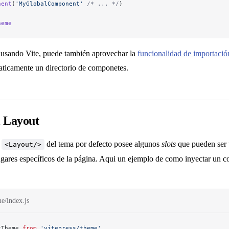
nent
(
'MyGlobalComponent'
 /* ... */
)
heme
usando Vite, puede también aprovechar la
funcionalidad de importació
maticamente un directorio de componetes.
l Layout
e
del tema por defecto posee algunos
slots
que pueden ser 
<Layout/>
ugares específicos de la página. Aqui un ejemplo de como inyectar un 
me/index.js
tTheme 
from
 'vitepress/theme'