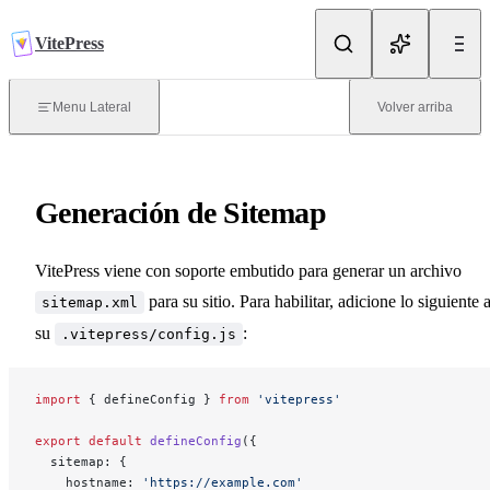
Saltar al contenido
VitePress
Introducción
Menu Lateral
Volver arriba
¿Qué es VitePress？
Generación de Sitemap
Iniciando
VitePress viene con soporte embutido para generar un archivo
Enrutamiento
para su sitio. Para habilitar, adicione lo siguiente 
sitemap.xml
su
:
.vitepress/config.js
Despliegue
import
 { defineConfig } 
from
 'vitepress'
export
 default
 defineConfig
({
Escribiendo
  sitemap: {
    hostname: 
'https://example.com'