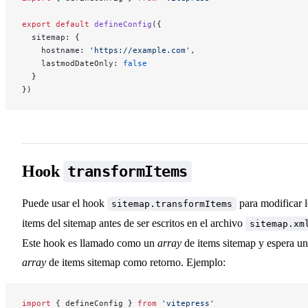
Usando un tema personalizado
export
 default
 defineConfig
({
  sitemap: {
    hostname: 
'https://example.com'
,
Extendiendo el tema por defecto
    lastmodDateOnly: 
false
  }
})
Carga de datos en tiempo de compilación
Compatibilidad SSR
Hook
transformItems
Conectando a un CMS
Puede usar el hook
para modificar l
sitemap.transformItems
items del sitemap antes de ser escritos en el archivo
sitemap.xm
Este hook es llamado como un
array
de items sitemap y espera un
Experimental
array
de items sitemap como retorno. Ejemplo:
import
 { defineConfig } 
from
 'vitepress'
Modo MPA