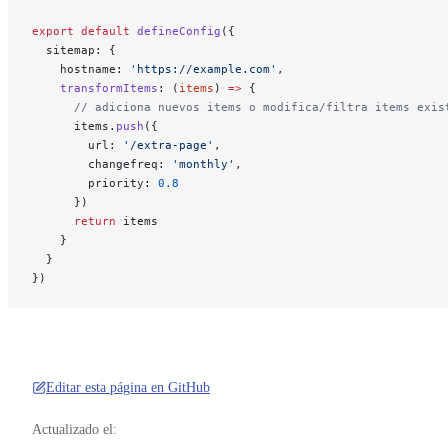
export
 default
 defineConfig
({
  sitemap: {
Generación de Sitemap
    hostname: 
'https://example.com'
,
    transformItems
: (
items
) 
=>
 {
      // adiciona nuevos items o modifica/filtra items exis
      items.
push
({
        url: 
'/extra-page'
,
        changefreq: 
'monthly'
,
Configuración y Referencia de la API
        priority: 
0.8
      })
      return
 items
    }
  }
})
Editar esta página en GitHub
Actualizado el: