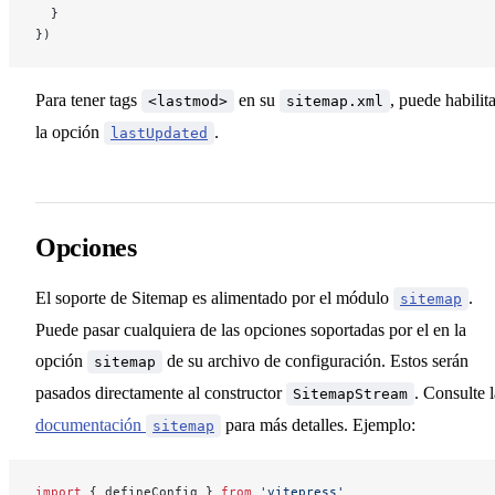
  }
})
Extensiones Markdown
Para tener tags
en su
, puede habilit
<lastmod>
sitemap.xml
Manejo de assets
la opción
.
lastUpdated
Frontmatter
Opciones
Usando Vue en Markdown
El soporte de Sitemap es alimentado por el módulo
.
sitemap
Internacionalización
Puede pasar cualquiera de las opciones soportadas por el en la
opción
de su archivo de configuración. Estos serán
sitemap
pasados directamente al constructor
. Consulte l
SitemapStream
documentación
para más detalles. Ejemplo:
sitemap
Pesonalización
import
 { defineConfig } 
from
 'vitepress'