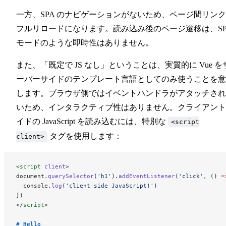
一方、SPA のナビゲーションがないため、ページ間リン
Markdown 拡張
フルリロードになります。読み込み後のページ遷移は、SP
モードのような即時性はありません。
アセットの取り扱い
また、「既定で JS なし」ということは、実質的に Vue を
ーバーサイドのテンプレート言語としてのみ使うことを意
フロントマター
します。ブラウザ側ではイベントハンドラがアタッチされ
いため、インタラクティブ性はありません。クライアント
Markdown で Vue を使う
イドの JavaScript を読み込むには、特別な
<script
タグを使用します：
client>
多言語対応
<
script
 client
>
document.
querySelector
(
'h1'
).
addEventListener
(
'click'
, () 
=
  console.
log
(
'client side JavaScript!'
)
})
カスタマイズ
</
script
>
# Hello