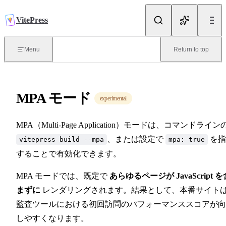
Skip to content
VitePress
導入
Menu
Return to top
VitePress とは？
MPA モード
はじめに
experimental
MPA（Multi-Page Application）モードは、コマンドライン
ルーティング
、または設定で
を指
vitepress build --mpa
mpa: true
することで有効化できます。
デプロイ
MPA モードでは、既定で
あらゆるページが JavaScript を
まずに
レンダリングされます。結果として、本番サイト
監査ツールにおける初回訪問のパフォーマンススコアが向
執筆
しやすくなります。