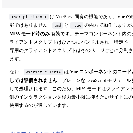
カスタムテーマを使う
は VitePress 固有の機能であり、Vue の
<script client>
デフォルトテーマの拡張
能ではありません。
と
の両方で動作しますが
.md
.vue
MPA モード時のみ
有効です。テーマコンポーネント内の
ライアントスクリプトはひとつにバンドルされ、特定ペー
ビルド時のデータ読み込み
専用のクライアントスクリプトはそのページごとに分割さ
ます。
SSR 互換性
なお、
は
Vue コンポーネントのコード
<script client>
CMS との接続
しては評価されません
。プレーンな JavaScript モジュール
して処理されます。このため、MPA モードはクライアン
側のインタラクションを極力最小限に抑えたいサイトにの
使用するのが適しています。
実験的機能
MPA モード