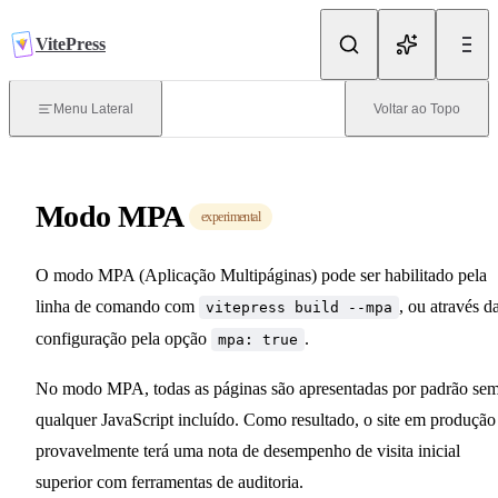
Pular para o Conteúdo
VitePress
Introdução
Menu Lateral
Voltar ao Topo
O que é VitePress？
Modo MPA
Iniciando
experimental
O modo MPA (Aplicação Multipáginas) pode ser habilitado pela
Roteamento
linha de comando com
, ou através d
vitepress build --mpa
configuração pela opção
.
mpa: true
Implantação
No modo MPA, todas as páginas são apresentadas por padrão se
qualquer JavaScript incluído. Como resultado, o site em produção
provavelmente terá uma nota de desempenho de visita inicial
Escrevendo
superior com ferramentas de auditoria.