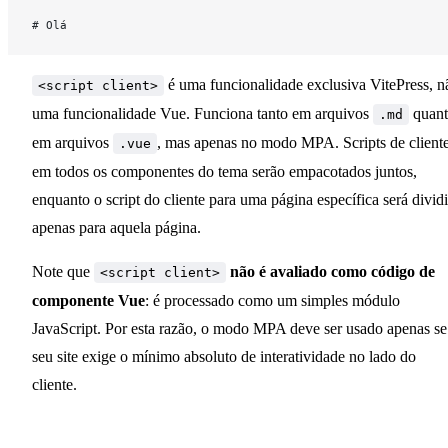
Usando um tema personalizado
# Olá
Estendendo o tema padrão
é uma funcionalidade exclusiva VitePress, n
<script client>
uma funcionalidade Vue. Funciona tanto em arquivos
quan
.md
em arquivos
, mas apenas no modo MPA. Scripts de client
Carregamento de dados no momento da
.vue
compilação
em todos os componentes do tema serão empacotados juntos,
enquanto o script do cliente para uma página específica será divid
Compatibilidade SSR
apenas para aquela página.
Note que
não é avaliado como código de
<script client>
Conectando a um CMS
componente Vue
: é processado como um simples módulo
JavaScript. Por esta razão, o modo MPA deve ser usado apenas se
seu site exige o mínimo absoluto de interatividade no lado do
cliente.
Experimental