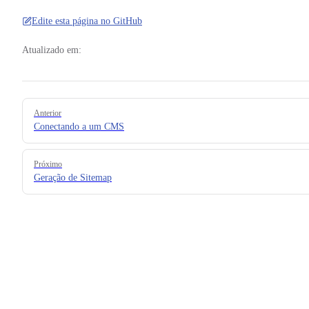
Modo MPA
Edite esta página no GitHub
Atualizado em:
Geração de Sitemap
Pager
Anterior
Conectando a um CMS
Configuração e Referência da API
Próximo
Geração de Sitemap