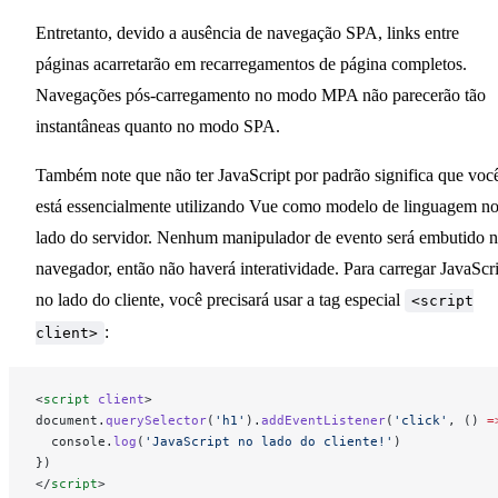
Entretanto, devido a ausência de navegação SPA, links entre
Extensões Markdown
páginas acarretarão em recarregamentos de página completos.
Navegações pós-carregamento no modo MPA não parecerão tão
Manipulando Ativos
instantâneas quanto no modo SPA.
Também note que não ter JavaScript por padrão significa que voc
Frontmatter
está essencialmente utilizando Vue como modelo de linguagem n
lado do servidor. Nenhum manipulador de evento será embutido 
Usando Vue em Markdown
navegador, então não haverá interatividade. Para carregar JavaScr
no lado do cliente, você precisará usar a tag especial
<script
Internacionalização
:
client>
<
script
 client
>
document.
querySelector
(
'h1'
).
addEventListener
(
'click'
, () 
=
Personalização
  console.
log
(
'JavaScript no lado do cliente!'
)
})
</
script
>