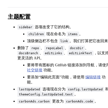
Markdown 扩展
主题配置
资源处理
选项改变了它的结构。
sidebar
现在命名为
。
children
items
frontmatter
顶级侧边栏不包含
。我们打算把它改回来
link
删除了
、
、
、
repo
repoLabel
docsDir
、
、
，以支
docsBranch
editLinks
editLinkText
在 Markdown 使用 Vue
更灵活的 API。
要将带有图标的 GitHub 链接添加到导航，请使
国际化
社交链接
功能。
要添加“编辑此页面”功能，请使用
编辑链接
功
能。
选项现在分为
lastUpdated
config.lastUpdated
。
themeConfig.lastUpdated.text
自定义
更改为
。
carbonAds.carbon
carbonAds.code