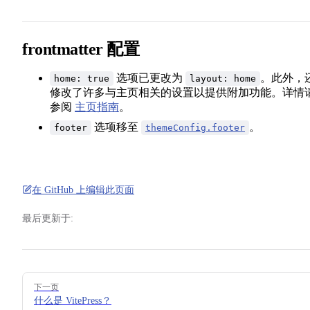
自定义主题
frontmatter 配置
扩展默认主题
选项已更改为
。此外，
home: true
layout: home
修改了许多与主页相关的设置以提供附加功能。详情
构建时数据加载
参阅
主页指南
。
选项移至
。
footer
themeConfig.footer
SSR 兼容性
连接 CMS
在 GitHub 上编辑此页面
最后更新于:
实验性功能
Pager
下一页
什么是 VitePress？
MPA 模式