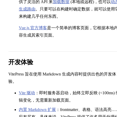
供了灵活的 API 来
加载数据
(本地或远程)，也可以
动
自定义主题
生成路由
。只要可以在构建时确定数据，就可以使用
来构建几乎任何东西。
扩展默认主题
Vue.js 官方博客
是一个简单的博客页面，它根据本地
容生成其索引页面。
构建时数据加载
SSR 兼容性
开发体验
连接 CMS
VitePress 旨在使用 Markdown 生成内容时提供出色的开发体
验。
Vite 驱动
：即时服务器启动，始终立即反映 (<100ms) 
实验性功能
辑变化，无需重新加载页面。
内置 Markdown 扩展
：frontmatter、表格、语法高亮…
MPA 模式
应有尽有。具体来说，VitePress 提供了许多用于处理