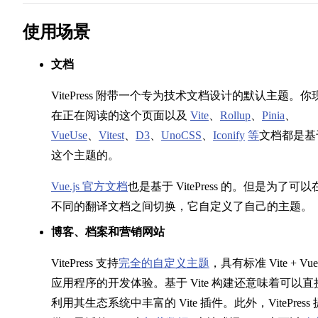
使用场景
Markdown 扩展
文档
资源处理
VitePress 附带一个专为技术文档设计的默认主题。你
在正在阅读的这个页面以及
Vite
、
Rollup
、
Pinia
、
frontmatter
VueUse
、
Vitest
、
D3
、
UnoCSS
、
Iconify
等
文档都是基
这个主题的。
在 Markdown 使用 Vue
Vue.js 官方文档
也是基于 VitePress 的。但是为了可以
国际化
不同的翻译文档之间切换，它自定义了自己的主题。
博客、档案和营销网站
VitePress 支持
完全的自定义主题
，具有标准 Vite + Vue
自定义
应用程序的开发体验。基于 Vite 构建还意味着可以直
利用其生态系统中丰富的 Vite 插件。此外，VitePress 