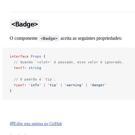
<Badge>
O componente
aceita as seguintes propriedades:
<Badge>
interface
 Props
 {
  // Quando `<slot>` é passado, esse valor é ignorado.
  text
?:
 string
  // O padrão é `tip`.
  type
?:
 'info'
 |
 'tip'
 |
 'warning'
 |
 'danger'
}
Edite esta página no GitHub