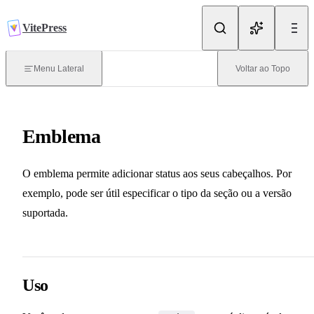
Pular para o Conteúdo
VitePress
Referência
Menu Lateral
Voltar ao Topo
Configuração do Site
Emblema
Configuração Frontmatter
O emblema permite adicionar status aos seus cabeçalhos. Por
API do tempo de execução
exemplo, pode ser útil especificar o tipo da seção ou a versão
suportada.
CLI
Tema padrão
Uso
Visão Geral