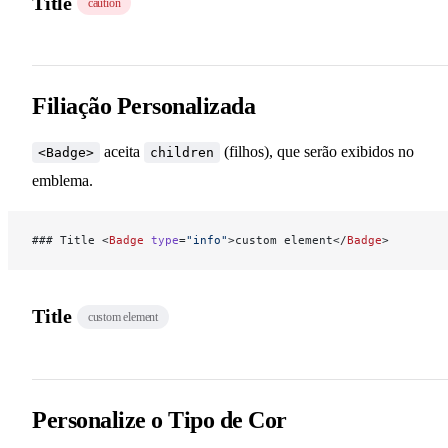
Title
caution
Links Anterior / Próximo
Editar Link
Filiação Personalizada
Selo Temporal de Atualização
aceita
(filhos), que serão exibidos no
<Badge>
children
emblema.
Busca
### Title <
Badge
 type
=
"info"
>custom element</
Badge
>
Carbon Ads
Title
custom element
Personalize o Tipo de Cor