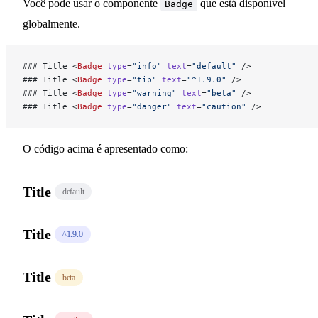
Você pode usar o componente
que está disponível
Badge
globalmente.
Navegação
### Title <
Badge
 type
=
"info"
 text
=
"default"
 />
Barra Lateral
### Title <
Badge
 type
=
"tip"
 text
=
"^1.9.0"
 />
### Title <
Badge
 type
=
"warning"
 text
=
"beta"
 />
### Title <
Badge
 type
=
"danger"
 text
=
"caution"
 />
Página Inicial
O código acima é apresentado como:
Rodapé
Title
default
Layout
Title
^1.9.0
Distintivo
Title
beta
Página da Equipe