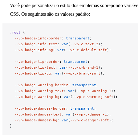
Você pode personalizar o estilo dos emblemas sobrepondo variáve
CSS. Os seguintes são os valores padrão:
:root
 {
  --vp-badge-info-border
: 
transparent
;
  --vp-badge-info-text
: 
var
(
--vp-c-text-2
);
  --vp-badge-info-bg
: 
var
(
--vp-c-default-soft
);
  --vp-badge-tip-border
: 
transparent
;
  --vp-badge-tip-text
: 
var
(
--vp-c-brand-1
);
  --vp-badge-tip-bg
: 
var
(
--vp-c-brand-soft
);
  --vp-badge-warning-border
: 
transparent
;
  --vp-badge-warning-text
: 
var
(
--vp-c-warning-1
);
  --vp-badge-warning-bg
: 
var
(
--vp-c-warning-soft
);
  --vp-badge-danger-border
: 
transparent
;
  --vp-badge-danger-text
: 
var
(
--vp-c-danger-1
);
  --vp-badge-danger-bg
: 
var
(
--vp-c-danger-soft
);
}