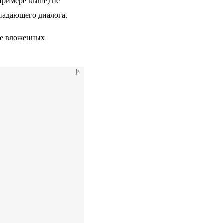
примере выше) не
ыпадающего диалога.
ше вложенных
js