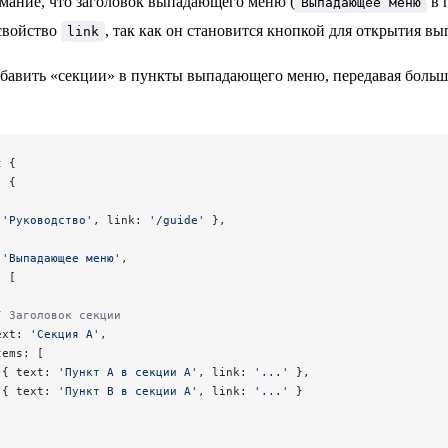
мание, что заголовок выпадающего меню (
в 
Выпадающее меню
свойство
, так как он становится кнопкой для открытия в
link
бавить «секции» в пункты выпадающего меню, передавая боль
t
 {
: {
 
'Руководство'
, link: 
'/guide'
 },
 
'Выпадающее меню'
,
: [
/ Заголовок секции
ext: 
'Секция A'
,
tems: [
 { text: 
'Пункт A в секции A'
, link: 
'...'
 },
 { text: 
'Пункт B в секции A'
, link: 
'...'
 }