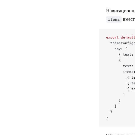
Навигационны
вмест
items
export
 defaul
  themeConfig
    nav: [
      { text:
      {
        text:
        items
          { t
          { t
          { t
        ]
      }
    ]
  }
}