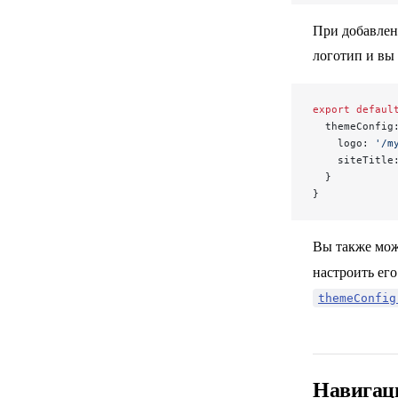
Предыдущая и следующая страницы
При добавлен
логотип и вы 
Ссылка для редактирования
export
 defaul
Последнее обновление
  themeConfig
    logo: 
'/m
    siteTitle
Поиск
  }
}
Carbon Ads (реклама)
Вы также може
настроить его
themeConfig
Навигац