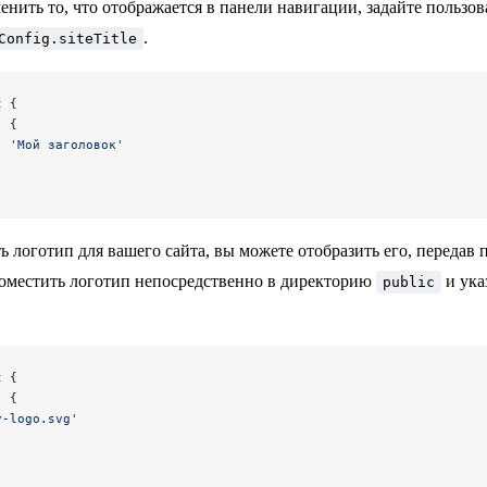
енить то, что отображается в панели навигации, задайте пользов
.
Config.siteTitle
t
 {
: {
: 
'Мой заголовок'
ть логотип для вашего сайта, вы можете отобразить его, передав
местить логотип непосредственно в директорию
и ука
public
t
 {
: {
y-logo.svg'