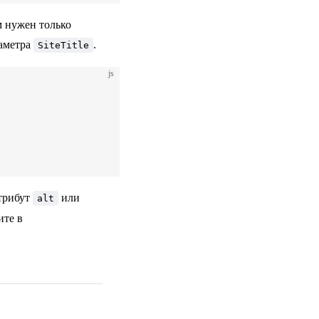
м нужен только
аметра
.
SiteTitle
js
атрибут
или
alt
ите в