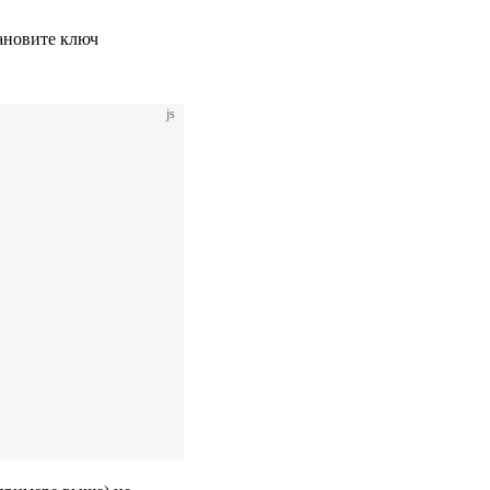
ановите ключ
js