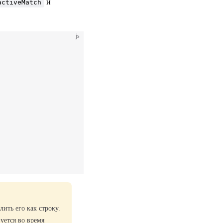
и
activeMatch
js
ить его как строку.
уется во время