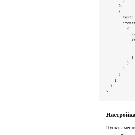
      },
      {
        text:
        items
          {
            /
            i
             
             
            ]
          }
        ]
      }
    ]
  }
}
Настройка
Пункты меню 