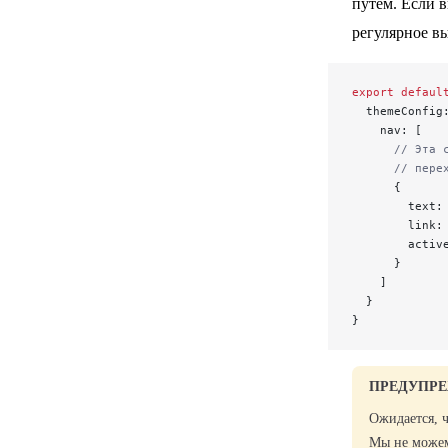
путём. Если 
регулярное вы
export
 defaul
  themeConfig
    nav: [
      // Эта 
      // пере
      {
        text:
        link:
        activ
      }
    ]
  }
}
ПРЕДУПР
Ожидается, 
Мы не можем 