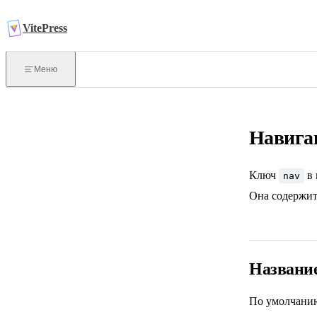
Перейти к содержимому
VitePress
Справочник
Меню
Конфигурация сайта
Навига
Конфигурация метаданных
Ключ
в 
nav
Runtime API
Она содержит 
Командная строка
Тема по умолчанию
Название
По умолчанию
Обзор