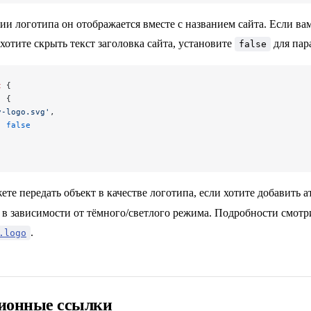
ии логотипа он отображается вместе с названием сайта. Если ва
хотите скрыть текст заголовка сайта, установите
для пар
false
t
 {
: {
y-logo.svg'
,
: 
false
те передать объект в качестве логотипа, если хотите добавить 
 в зависимости от тёмного/светлого режима. Подробности смотр
.
.logo
ионные ссылки