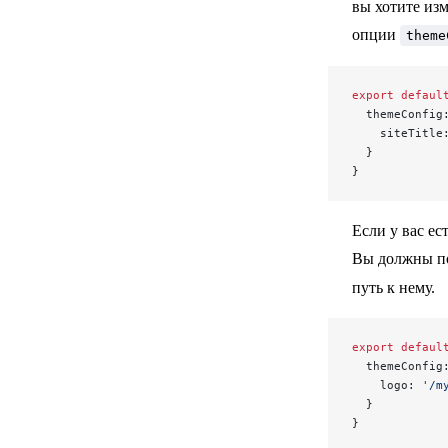
вы хотите изм
опции
theme
Навигация
export
 defaul
Сайдбар
  themeConfig
    siteTitle
  }
Главная страница
}
Футер
Если у вас ес
Вы должны по
Макет
путь к нему.
Значки
export
 defaul
  themeConfig
    logo: 
'/m
  }
Страница команды
}