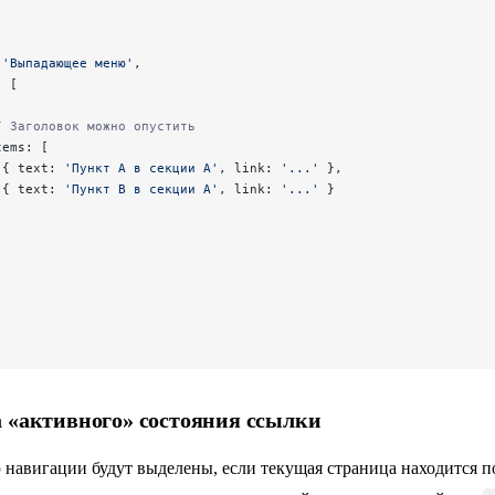
 
'Выпадающее меню'
,
: [
/ Заголовок можно опустить
tems: [
 { text: 
'Пункт A в секции A'
, link: 
'...'
 },
 { text: 
'Пункт B в секции A'
, link: 
'...'
 }
 «активного» состояния ссылки
навигации будут выделены, если текущая страница находится 