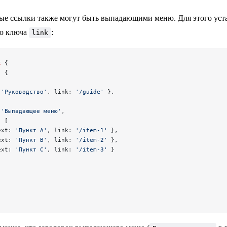
е ссылки также могут быть выпадающими меню. Для этого уст
о ключа
:
link
t
 {
: {
 
'Руководство'
, link: 
'/guide'
 },
 
'Выпадающее меню'
,
: [
ext: 
'Пункт A'
, link: 
'/item-1'
 },
ext: 
'Пункт B'
, link: 
'/item-2'
 },
ext: 
'Пункт C'
, link: 
'/item-3'
 }