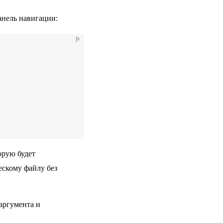
анель навигации:
js
орую будет
ескому файлу без
 аргумента и