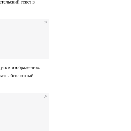
ательский текст в
js
 путь к изображению.
зать абсолютный
js