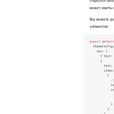
Обратите вни
может иметь 
Вы можете до
элементов:
export
 defaul
  themeConfig
    nav: [
      { text:
      {
        text:
        items
          {
            /
            t
            i
             
             
            ]
          }
        ]