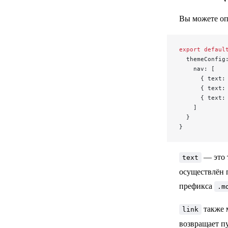
Вы можете о
export
 defaul
  themeConfig
    nav: [
      { text:
      { text:
      { text:
    ]
  }
}
— это 
text
осуществлён п
префикса
.m
также 
link
возвращает пу