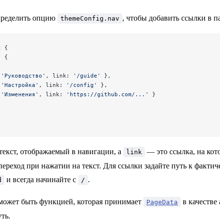
пределить опцию
, чтобы добавить ссылки в п
themeConfig.nav
t
 {
: {
 
'Руководство'
, link: 
'/guide'
 },
 
'Настройка'
, link: 
'/config'
 },
 
'Изменения'
, link: 
'https://github.com/...'
 }
текст, отображаемый в навигации, а
— это ссылка, на кот
link
ереход при нажатии на текст. Для ссылки задайте путь к фактич
и всегда начинайте с
.
d
/
может быть функцией, которая принимает
в качестве
PageData
ть.