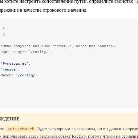
вы хотите настроить сопоставление путей, определите свойство
ражение в качестве строкового значения.
t
 {
: {
ссылка получает активное состояние, когда пользователь
ходит по пути `/config/`.
 
'Руководство'
,
 
'/guide'
,
eMatch: 
'/config/'
ЕЖДЕНИЕ
что
activeMatch
будет регулярным выражением, но вы должны определ
использовать здесь реальный объект RegExp, потому что он не сериализ