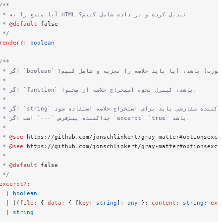
  /**
   * آیا منبع را به HTML تبدیل کرده و در داده شامل کنیم؟
   * 
@default
 false
   */
  render
?:
 boolean
  /**
   *
   * اگر `function` باشد، کنترل نحوه استخراج خلاصه از محتوا.
   *
   * جداکننده پیش‌فرض `---` است اگر `excerpt` `true` باشد.
   *
   * 
@see
 https://github.com/jonschlinkert/gray-matter#opti
   * 
@see
 https://github.com/jonschlinkert/gray-matter#opti
   *
   * 
@default
 false
   */
  excerpt
?:
    |
 boolean
    |
 ((
file
:
 { 
data
:
 { [
key
:
 string
]
:
 any
 }; 
content
:
 stri
    |
 string