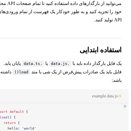
می‌توانید از بارگذارهای داده استفاده کنید تا تمام صفحات API محلی
 را تجزیه کنید و به طور خودکار یک فهرست از تمام ورودی‌های
افزونه‌های Markdown
نید.
مدیریت منابع
تفاده ابتدایی
Frontmatter
فایل بارگذار داده باید با
یا
پایان یابد.
.data.ts
.data.js
استفاده از Vue در Markdown
ل باید یک صادرات پیش‌فرض از یک شی با متد
داشته
load()
د:
بین‌المللی سازی
example.data.j
export
 default
 {
شخصی‌سازی
  load
() {
    return
 {
      hello: 
'world'