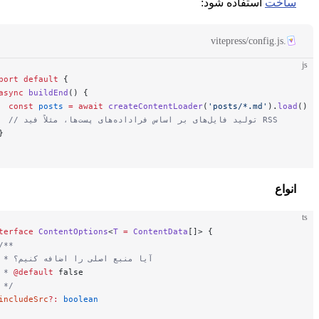
خت
استفاده شود:
export
 default
 {
  async
 buildEnd
() {
    const
 posts
 =
 await
 createContentLoader
(
'posts/*.md'
).
l
    // تولید فایل‌های بر اساس فراداده‌های پست‌ها، مثلاً فید RSS
  }
}
اع
interface
 ContentOptions
<
T
 =
 ContentData
[]> {
  /**
   * آیا منبع اصلی را اضافه کنیم؟
   * 
@default
 false
   */
  includeSrc
?:
 boolean