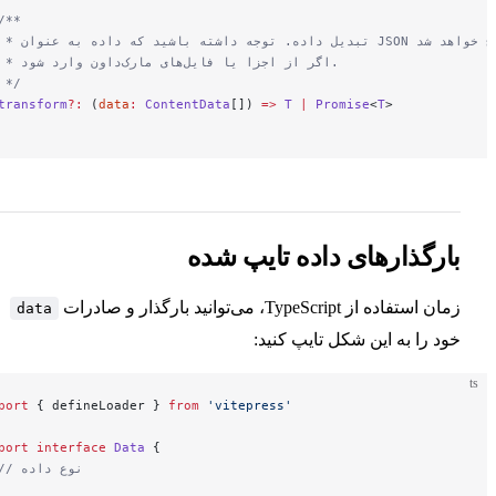
  /**
 خواهد شد
   * اگر از اجزا یا فایل‌های مارک‌داون وارد شود.
   */
  transform
?:
 (
data
:
 ContentData
[]) 
=>
 T
 |
 Promise
<
T
>
}
رگذارهای داده تایپ شده
اده از TypeScript، می‌توانید بارگذار و صادرات
data
 را به این شکل تایپ کنید:
import
 { defineLoader } 
from
 'vitepress'
export
 interface
 Data
 {
  // نوع داده
}