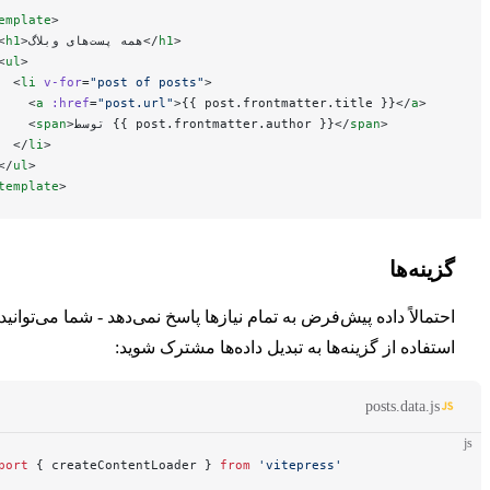
<
template
>
>
h1
>همه پست‌های وبلاگ</
h1
  <
  <
ul
>
    <
li
 v-for
=
"post of posts"
>
      <
a
 :href
=
"post.url"
>{{ post.frontmatter.title }}</
a
>
>
span
>توسط {{ post.frontmatter.author }}</
span
      <
    </
li
>
  </
ul
>
</
template
>
نه‌ها
مالاً داده پیش‌فرض به تمام نیازها پاسخ نمی‌دهد - شما می‌توانید با
فاده از گزینه‌ها به تبدیل داده‌ها مشترک شوید:
posts.data.j
import
 { createContentLoader } 
from
 'vitepress'