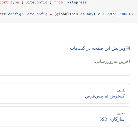
import
 type
 { SiteConfig } 
from
 'vitepress'
const
 config
:
 SiteConfig
 =
 (globalThis 
as
 any
).
VITEPRESS_CO
یرایش این صفحه در گیت‌هاب
ین به‌روزرسانی‌:
بلی
سترش تم پیش‌فرض
عدی
ازگاری SSR