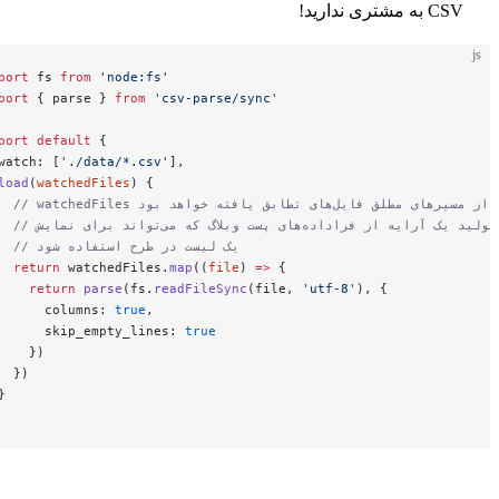
 ندارید!
import
 fs 
from
 'node:fs'
import
 { parse } 
from
 'csv-parse/sync'
export
 default
 {
  watch: [
'./data/*.csv'
],
  load
(
watchedFiles
) {
یه از فراداده‌های پست وبلاگ که می‌تواند برای نمایش
    // یک لیست در طرح استفاده شود
    return
 watchedFiles.
map
((
file
) 
=>
 {
      return
 parse
(fs.
readFileSync
(file, 
'utf-8'
), {
        columns: 
true
,
        skip_empty_lines: 
true
      })
    })
  }
}