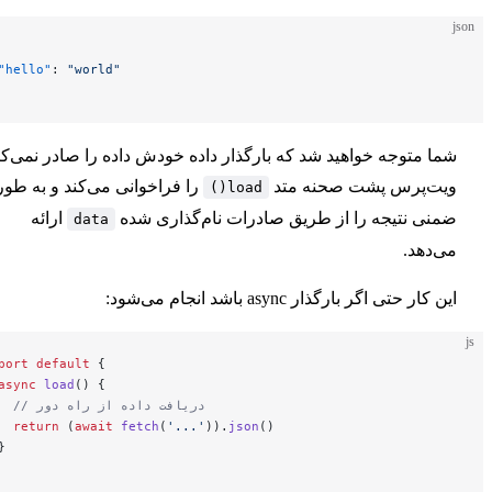
{
جنریت کردن Sitemap
  "hello"
: 
"world"
}
 متوجه خواهید شد که بارگذار داده خودش داده را صادر نمی‌کند.
‌پرس پشت صحنه متد
را فراخوانی می‌کند و به طور
load()
پیکربندی و مرجع API
ی نتیجه را از طریق صادرات نام‌گذاری شده
ارائه
data
دهد.
ر حتی اگر بارگذار async باشد انجام می‌شود:
export
 default
 {
  async
 load
() {
    // دریافت داده از راه دور
    return
 (
await
 fetch
(
'...'
)).
json
()
  }
}