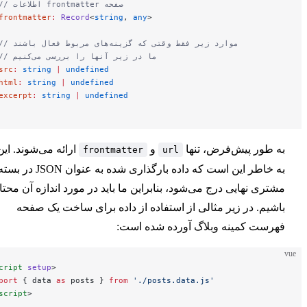
  // اطلاعات frontmatter صفحه
  frontmatter
:
 Record
<
string
, 
any
>
  // موارد زیر فقط وقتی که گزینه‌های مربوط فعال باشند
  // ما در زیر آنها را بررسی می‌کنیم
  src
:
 string
 |
 undefined
  html
:
 string
 |
 undefined
  excerpt
:
 string
 |
 undefined
}
طور پیش‌فرض، تنها
و
ارائه می‌شوند. این
frontmatter
url
به خاطر این است که داده بارگذاری شده به عنوان JSON در بسته
ری نهایی درج می‌شود، بنابراین ما باید در مورد اندازه آن محتاط
یم. در زیر مثالی از استفاده از داده برای ساخت یک صفحه
ست کمینه وبلاگ آورده شده است:
<
script
 setup
>
import
 { data 
as
 posts } 
from
 './posts.data.js'
</
script
>