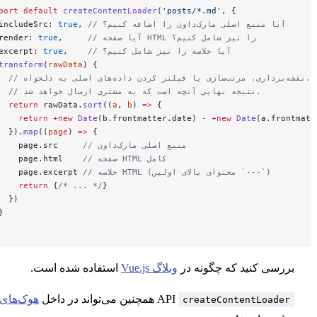
export
 default
 createContentLoader
(
'posts/*.md'
, {
 آیا منبع اصلی مارک‌داون را اضافه کنیم؟
, 
true
  includeSrc: 
// آیا صفحه HTML را نیز شامل کنیم؟
,     
true
  render: 
// آیا خلاصه را نیز شامل کنیم؟
,    
true
  excerpt: 
  transform
(
rawData
) {
    // نتیجه نهایی آنچه است که به مشتری ارسال خواهد شد.
    return
 rawData.
sort
((
a
, 
b
) 
=>
 {
      return
 +new
 Date
(b.frontmatter.date) 
-
 +new
 Date
(a.fr
    }).
map
((
page
) 
=>
 {
// منبع اصلی مارک‌داون
      page.src     
// صفحه HTML کامل
      page.html    
// خلاصه HTML (محتوای بالای اولین `---`)
      page.excerpt 
      return
 {
/* ... */
}
    })
  }
})
سی کنید که چگونه در
وبلاگ Vue.js
استفاده شده است.
API
همچنین می‌تواند در داخل
هوک‌های
createContentLoad