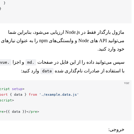
    }
استفاده از تم شخصی
  }
}
گسترش تم پیش‌فرض
ماژول بارگذار فقط در Node.js ارزیابی می‌شود، بنابراین شما
می‌توانید API ‌های Node و وابستگی‌های npm را به عنوان نیازهای
بارگیری داده در زمان Build
 وارد کنید.
سازگاری SSR
 می‌توانید داده را از این فایل در صفحات
و اجزا
.vue
.md
استفاده از صادرات نام‌گذاری شده
وارد کنید:
data
اتصال به CMS
<
script
 setup
>
import
 { data } 
from
 './example.data.js'
</
script
>
آزمایشی
<
pre
>{{ data }}</
pre
>
وجی:
حالت MPA